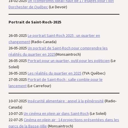
18-02-2025
U
n «compromis idéal» haut de 17 étages pour l’îlot
Dorchester de Québec
(Le Devoir)
Portrait de Saint-Roch-2025
26-05-2025
Le portrait Saint-Roch 2025 : un quartier en
changement
(Radio-Canada)
26-05-2025
Un portrait de Saint-Roch pour comprendre les
réalités du quartier en 2025
(Monsaintroch)
26-05-2025
Portrait pour un quartier, outil pour les politicien
(Le
Soleil)
26-05-2025
Les réalités du quartier en 2025
(TVA Québec)
27-05-2025
Portrait de Saint-Roch : salle comble pour le
la
ncement
(Le Carrefour)
10-07-2025
Insécurité alimentaire : appel à la générosité
(Radio-
Canada)
10-07-25
Un cinéma en plein air dans Saint-Roch
(Le Soleil)
22-07-25
Cinéma en plein air : 14 projections présentées dans les
parcs de la Basse-Ville
(Monsaintroch)