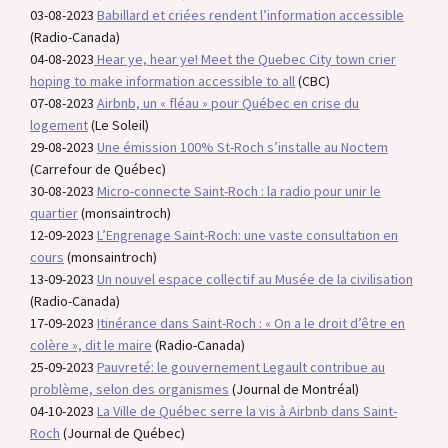
03-08-2023
Babillard et criées rendent l’information accessible
(Radio-Canada)
04-08-2023
Hear ye, hear ye! Meet the Quebec City town crier
hoping to make information accessible to all
(CBC)
07-08-2023
Airbnb, un « fléau » pour Québec en crise du
logement
(Le Soleil)
29-08-2023
Une émission 100% St-Roch s’installe au Noctem
(Carrefour de Québec)
30-08-2023
Micro-connecte Saint-Roch : la radio pour unir le
quartier
(monsaintroch)
12-09-2023
L’Engrenage Saint-Roch: une vaste consultation en
cours
(monsaintroch)
13-09-2023
Un nouvel espace collectif au Musée de la civilisation
(Radio-Canada)
17-09-2023
Itinérance dans Saint-Roch : « On a le droit d’être en
colère », dit le maire
(Radio-Canada)
25-09-2023
Pauvreté: le gouvernement Legault contribue au
problème, selon des organismes
(Journal de Montréal)
04-10-2023
La Ville de Québec serre la vis à Airbnb dans Saint-
Roch
(Journal de Québec)