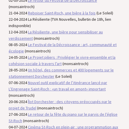
02-05-2024
Le retour du Festival de la Décroissance
(monsaintroch)
21-04-2024
Reboiser Saint-Roch, une bière à la fois
(Le Soleil)
22-04-2024 La Résiliente (TVA Nouvelles, bulletin de 18h, lien
indisponible)
12-04-2024
La Résiliente, une bière pour sensibiliser au
verdissement
(monsaintroch)
08-05-2024
Le Festival de la Décroissance : art, communauté et
écologie
(monsaintroch)
24-05-2024
Le Projet piliers : Privilégier le vivre-ensemble et la
cohésion sociale à travers l’art
(monsaintroch)
28-05-2024
Un hôtel, des commerces et 400 logements sur le
stationnement Dorchester
(Le Soleil)
07-06-2024
Nouvel outil explicatif de l’itinérance lancé par
L’Engrenage Saint-Roch : «un travail en amont» important
(monsaintroch)
20-06-2024
Îlot Dorchester : des citoyens préoccupés par le
projet de Trudel
(monsaintroch)
27-06-2024
Le retour de la fête du piano sur le parvis de l’église
St-Roch
(monsaintroch)
04-07-2024
Cinéma St-Roch en plein-air : une programmation aux