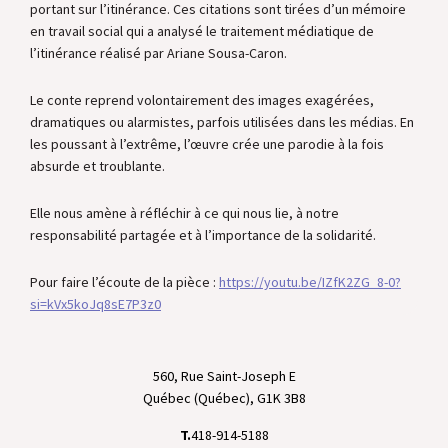
portant sur l’itinérance. Ces citations sont tirées d’un mémoire
en travail social qui a analysé le traitement médiatique de
l’itinérance réalisé par Ariane Sousa-Caron.
Le conte reprend volontairement des images exagérées,
dramatiques ou alarmistes, parfois utilisées dans les médias. En
les poussant à l’extrême, l’œuvre crée une parodie à la fois
absurde et troublante.
Elle nous amène à réfléchir à ce qui nous lie, à notre
responsabilité partagée et à l’importance de la solidarité.
Pour faire l’écoute de la pièce :
https://youtu.be/IZfK2ZG_8-0?
si=kVx5koJq8sE7P3z0
560, Rue Saint-Joseph E
Québec (Québec), G1K 3B8
T.
418-914-5188